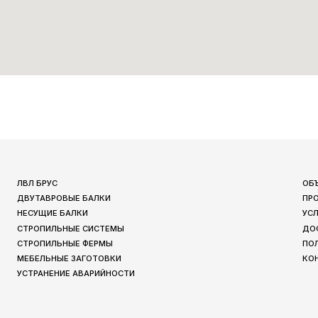
БРУС
ОБЪЕКТЫ
ТАВРОВЫЕ БАЛКИ
ПРОИЗВОДСТВО
УЩИЕ БАЛКИ
УСЛУГИ
ОПИЛЬНЫЕ СИСТЕМЫ
ДОСТАВКА И ОПЛАТА
ОПИЛЬНЫЕ ФЕРМЫ
ПОЛЕЗНАЯ ИНФОРМА
ЕЛЬНЫЕ ЗАГОТОВКИ
КОНТАКТЫ
АНЕНИЕ АВАРИЙНОСТИ