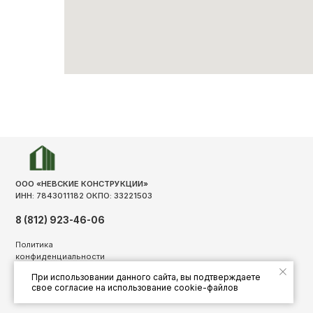
ЛВЛ 
ООО «НЕВСКИЕ КОНСТРУКЦИИ»
ДВУ
ИНН: 7843011182 ОКПО: 33221503
НЕС
8 (812) 923-46-06
СТР
СТР
Политика
МЕБ
конфиденциальности
Разработка сайта: loswebsite.ru
УСТР
При использовании данного сайта, вы подтверждаете
свое согласие на использование cookie-файлов