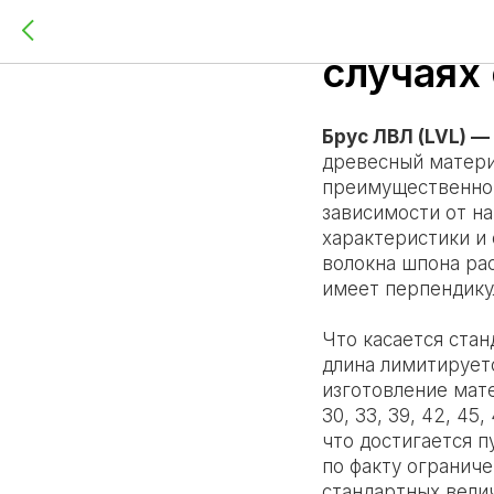
Что тако
случаях
Брус ЛВЛ (LVL) —
древесный материа
преимущественно 
зависимости от на
характеристики и 
волокна шпона рас
имеет перпендику
Что касается ста
длина лимитирует
изготовление мате
30, 33, 39, 42, 45
что достигается 
по факту ограниче
стандартных вели