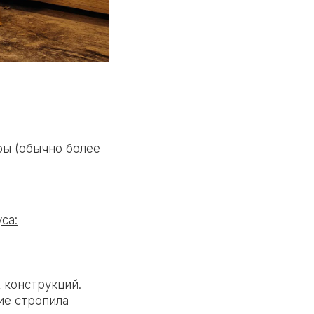
ры (обычно более
са:
 конструкций.
ие стропила