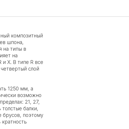
их
очный композитный
ев шпона,
 на типы в
ияет на
и Х. В типе R все
 четвертый слой
ть 1250 мм, а
гически возможно
ределах: 21, 27,
ь толстые балки,
е брусов, поэтому
ь кратность