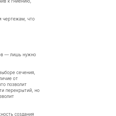
чив к гниению,
м чертежам, что
ров — лишь нужно
выборе сечения,
личие от
что позволит
ти перекрытий, но
зволит
жность создания