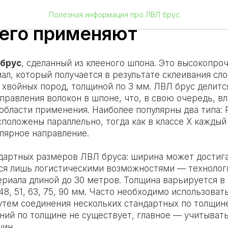
е ЛВЛ (LVL) брус и в как
Полезная информация про ЛВЛ брус
 его применяют
 брус
, сделанный из клееного шпона. Это высокопр
л, который получается в результате склеивания сло
хвойных пород, толщиной по 3 мм. ЛВЛ брус делится
правления волокон в шпоне, что, в свою очередь, вл
области применения. Наиболее популярны два типа: R 
положены параллельно, тогда как в классе Х каждый
лярное направление.
ндартных размеров ЛВЛ бруса: ширина может достига
ся лишь логистическими возможностями — техноло
риала длиной до 30 метров. Толщина варьируется в п
, 48, 51, 63, 75, 90 мм. Часто необходимо использоват
путем соединения нескольких стандартных по толщин
ний по толщине не существует, главное — учитыват
чин.