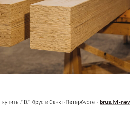
и купить ЛВЛ брус в Санкт-Петербурге -
brus.lvl-nev