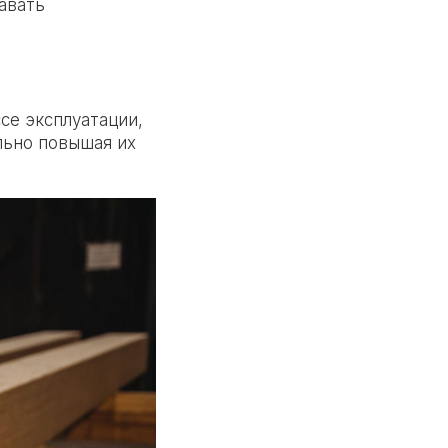
давать
се эксплуатации,
льно повышая их