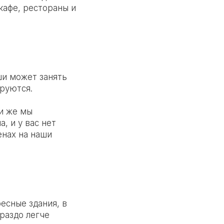
кафе, рестораны и
и может занять
руются.
ли же мы
, и у вас нет
енах на наши
есные здания, в
раздо легче